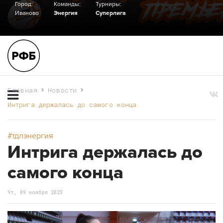
Город:
Команды:
Турниры:
Иваново
Энергия
Суперлига
Главная
Новости
Интрига держалась до самого конца
#тдлэнергия
Интрига держалась до
самого конца
Чт, 09 ноября 2023