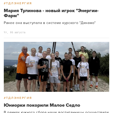
#ТДЛЭНЕРГИЯ
Мария Тулинова - новый игрок "Энергии-
Фарм"
Ранее она выступала в системе курского "Динамо"
Чт, 06 августа
#ТДЛЭНЕРГИЯ
Юниорки покорили Малое Седло
В рамках южного сбора наши воспитанницы осуществили