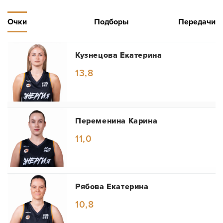
Очки
Подборы
Передачи
Кузнецова Екатерина
13,8
Переменина Карина
11,0
Рябова Екатерина
10,8