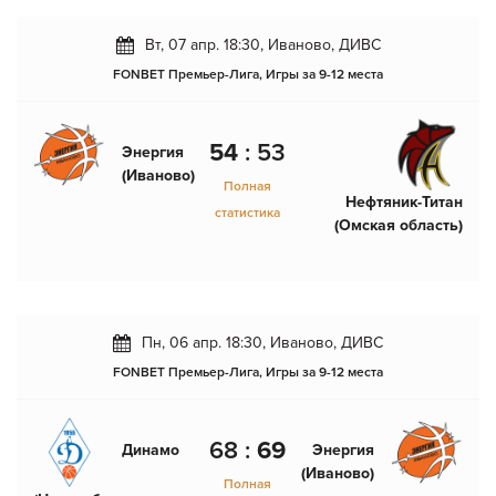
Вт, 07 апр. 18:30, Иваново, ДИВС
FONBET Премьер-Лига, Игры за 9-12 места
54
:
53
Энергия
(Иваново)
Полная
Нефтяник-Титан
статистика
(Омская область)
Пн, 06 апр. 18:30, Иваново, ДИВС
FONBET Премьер-Лига, Игры за 9-12 места
68
:
69
Динамо
Энергия
(Иваново)
Полная