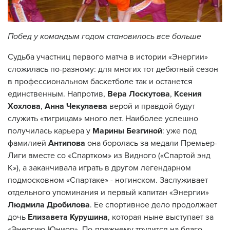
Побед у командым годом становилось все больше
Судьба участниц первого матча в истории «Энергии»
сложилась по-разному: для многих тот дебютный сезон
в профессиональном баскетболе так и останется
единственным. Напротив,
Вера Лоскутова
,
Ксения
Хохлова
,
Анна Чекулаева
верой и правдой будут
служить «тигрицам» много лет. Наиболее успешно
получилась карьера у
Марины Безгиной
: уже под
фамилией
Антипова
она боролась за медали Премьер-
Лиги вместе со «Спартком» из Видного («Спартой энд
К»), а заканчивала играть в другом легендарном
подмосковном «Спартаке» - ногинском. Заслуживает
отдельного упоминания и первый капитан «Энергии»
Людмила Дробилова
. Ее спортивное дело продолжает
дочь
Елизавета Курушина
, которая ныне выступает за
«Энергию-Юниор». По-прежнему трудится на благо