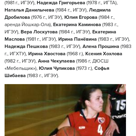
(1981 г., ИГЭУ),
Надежда Григорьева
(1978 г., ИГТА),
Наталья Данилычева
(1984 г., ИГЭУ),
Людмила
Дробилова
(1976 г., ИГЭУ),
Юлия Егорова
(1984 г.,
аренда Йошкар-Ола),
Екатерина Каминова
(1983 г.,
ИГЭУ),
Вера Лоскутова
(1984 г., ИГЭУ),
Екатерина
Маслова
(1981 г., ИГЭУ),
Ирина Панёвина
(1983 г., ИГЭУ),
Надежда Пешкова
(1983 г., ИГЭУ),
Алена Прошина
(1983
г., ИГХТУ),
Ирина Хвостова
(1968 г.),
Ксения Хохлова
(1982 г., ИГЭУ),
Анна Чекулаева
(1986 г, ДЮСШ
«Мебельщик»),
Юлия Чуликова
(1973 г.),
Софья
Шибаева
(1983 г., ИГЭУ).