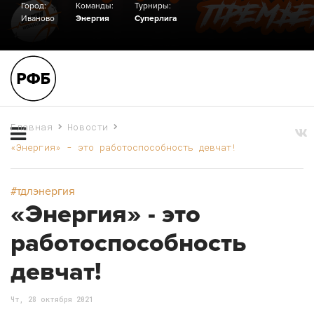
Город:
Команды:
Турниры:
Иваново
Энергия
Суперлига
Главная
Новости
«Энергия» - это работоспособность девчат!
#тдлэнергия
«Энергия» - это
работоспособность
девчат!
Чт, 28 октября 2021